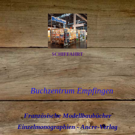
SCHIFFAHRT
Buchzentrum Empfingen
Französische Modellbaubücher
Einzelmonographien - Ancre-Verlag