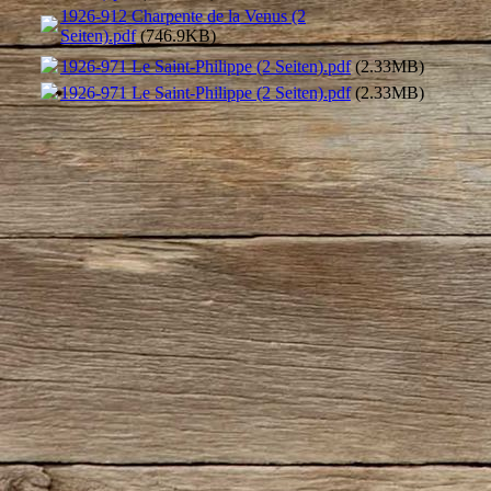
1926-912 Charpente de la Venus (2
Seiten).pdf
(746.9KB)
1926-971 Le Saint-Philippe (2 Seiten).pdf
(2.33MB)
1926-971 Le Saint-Philippe (2 Seiten).pdf
(2.33MB)