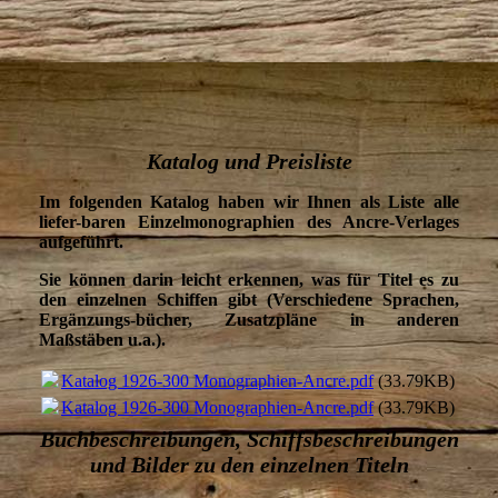
1926-901(1) La Vénus (Seite 1)
Katalog und Preisliste
Im folgenden Katalog haben wir Ihnen als Liste alle
liefer-baren Einzelmonographien des Ancre-Verlages
aufgeführt.
Sie können darin leicht erkennen, was für Titel es zu
den einzelnen Schiffen gibt (Verschiedene Sprachen,
Ergänzungs-bücher, Zusatzpläne in anderen
Maßstäben u.a.).
Katalog 1926-300 Monographien-Ancre.pdf
(33.79KB)
Katalog 1926-300 Monographien-Ancre.pdf
(33.79KB)
Buchbeschreibungen, Schiffsbeschreibungen
und Bilder zu den einzelnen Titeln