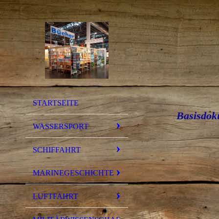
STARTSEITE
Basisdok
WASSERSPORT
SCHIFFAHRT
MARINEGESCHICHTE
LUFTFAHRT