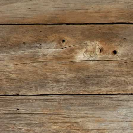
1927-521 Modéls H