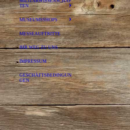
MILITÄRWISSENSCHAF
TEN
MUSEUMSSHOPS
MESSEAUFTRITTE
IHR WEG ZU UNS
IMPRESSUM
GESCHÄFTSBEDINGUN
GEN