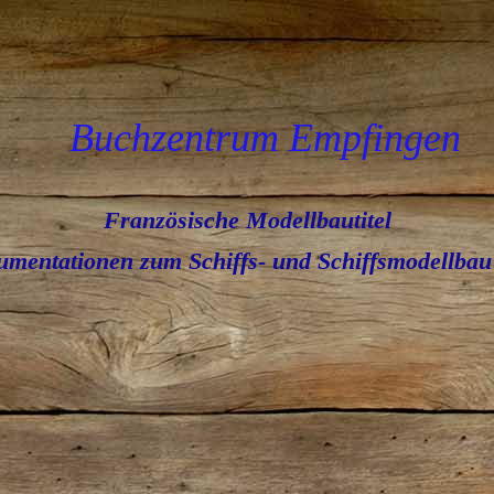
Buchzentrum Empfingen
Französische Modellbautitel
umentationen zum Schiffs- und Schiffsmodellbau 