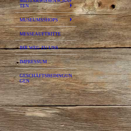
MILITÄRWISSENSCHAF
TEN
MUSEUMSSHOPS
MESSEAUFTRITTE
IHR WEG ZU UNS
IMPRESSUM
GESCHÄFTSBEDINGUN
GEN